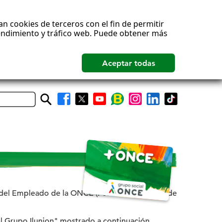
n cookies de terceros con el fin de permitir
rendimiento y tráfico web. Puede obtener más
(se
(se
(se
(se
(se
(se
(se
abrirá
abrirá
abrirá
abrirá
abrirá
abrirá
abrirá
nueva
nueva
nueva
nueva
nueva
nueva
nueva
ventana)
ventana)
ventana)
ventana)
ventana)
ventana)
ventana)
al del Empleado de la ONCE (PortalONCE), en el de
el Grupo Ilunion" mostrado a continuación.